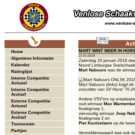
MART WINT WEER IN HOR
Home
21-01-2018
Algemene Informatie
Zaterdag 20 januari 2018 sta
Kalender
Noord Limburgse Snelschaak
Mart Nabuurs
was de winnaar
Ratinglijst
Interne Competitie
Actueel
Mart Nabuurs (links) krijgt d
voorzitter van SV Horst '76 (f
Interne Competitie
Archief
Andere VSV'ers op ereplaats
Externe Competitie
oud-winnaar
Max Warmerda
Actueel
finalegroep 1,
Externe Competitie
viervoudig winnaar
Joep Nab
Archief
finalegroep 2 en
Piet Kuntzelaers
op de tweed
Toernooien
Partijen
Vermeldenswaard was ook de e