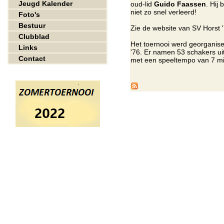
Jeugd Kalender
oud-lid
Guido Faassen
. Hij
niet zo snel verleerd!
Foto's
Bestuur
Zie de website van SV Horst
Clubblad
Het toernooi werd georganis
Links
'76. Er namen 53 schakers ui
Contact
met een speeltempo van 7 min